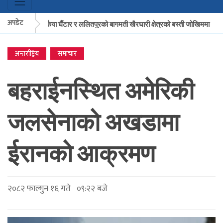
अपडेट
मकवानपुरको बकैया घैँटार र ललितपुरको बागमती खैरघारी क्षेत्रको बस्ती जोखिममा
क
अन्तर्राष्ट्रिय
समाचार
मकवानपुरको बकैया घैँटार र ललितपुरको बागमती खैरघारी क्षेत्रको बस्ती जोखिममा
कै
बहराईनस्थित अमेरिकी
जलसेनाको अखडामा
ईरानको आक्रमण
२०८२ फाल्गुन १६ गते ०९:२२ बजे