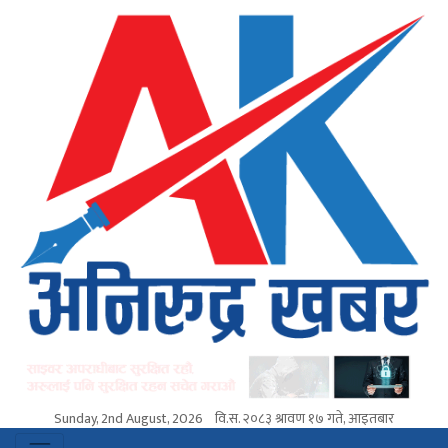
Sunday, 2nd August, 2026
वि.स.
२०८३ श्रावण १७ गते, आइतबार