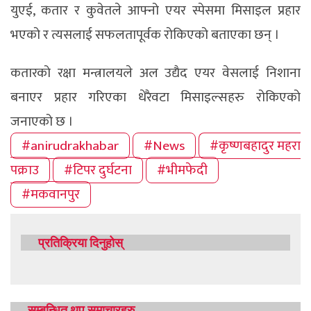
युएई, कतार र कुवेतले आफ्नो एयर स्पेसमा मिसाइल प्रहार
भएको र त्यसलाई सफलतापूर्वक रोकिएको बताएका छन् ।
कतारको रक्षा मन्त्रालयले अल उद्यैद एयर वेसलाई निशाना
बनाएर प्रहार गरिएका धेरैवटा मिसाइल्सहरु रोकिएको
जनाएको छ ।
#anirudrakhabar
#News
#कृष्णबहादुर महरा
पक्राउ
#टिपर दुर्घटना
#भीमफेदी
#मकवानपुर
प्रतिक्रिया दिनुहोस्
सम्बन्धित थप समाचारहरु