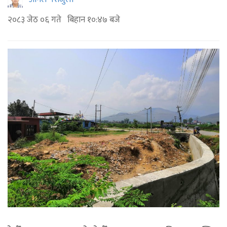
२०८३ जेठ ०६ गते बिहान १०:४७ बजे