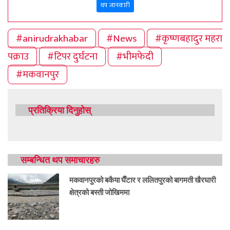
थप जानकारी
#anirudrakhabar
#News
#कृष्णबहादुर महरा
पक्राउ
#टिपर दुर्घटना
#भीमफेदी
#मकवानपुर
प्रतिक्रिया दिनुहोस्
सम्बन्धित थप समाचारहरु
मकवानपुरको बकैया घैँटार र ललितपुरको बागमती खैरघारी
क्षेत्रको बस्ती जोखिममा