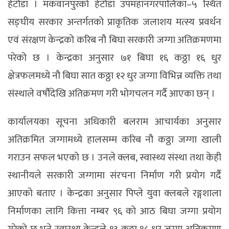
हेटौँडा । मकवानपुरको हेटौँडा उपमहानगरपालिका–५ स्थित
सङ्घीय सरकार अन्तर्गतको प्राकृतिक जलाशय मत्स्य प्रवर्धन
एवं संरक्षण केन्द्रको करिब नौ बिघा सरकारी जग्गा अतिक्रमणमा
परेको छ । केन्द्रका अनुसार ७१ बिघा १६ कठ्ठा १६ धुर
क्षेत्रफलमध्ये नौ बिघा सात कठ्ठा १२ धुर जग्गा विभिन्न व्यक्ति तथा
संस्थाले वर्षौंदेखि अतिक्रमण गरी भोगचलन गर्दै आएका छन् ।
कार्यालयका सूचना अधिकारी बलराम आचार्यका अनुसार
अतिक्रमित जग्गामध्ये हालसम्म करिब नौ कठ्ठा जग्गा खाली
गराउन सफल भएको छ । उनले क्लब, स्वास्थ्य संस्था तथा केही
स्थानीयले सरकारी जग्गामा संरचना निर्माण गरी प्रयोग गर्दै
आएको बताए । केन्द्रका अनुसार पिप्ले युवा क्लबले रङ्गशाला
निर्माणका लागि कित्ता नम्बर ९६ को आठ बिघा जग्गा प्रयोग
गरेको छ भने स्वास्थ्य केन्द्रले १३ कठ्ठा १८ धुर जग्गा अतिक्रमण