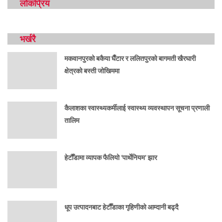
लोकप्रिय
भर्खरै
मकवानपुरको बकैया घैँटार र ललितपुरको बागमती खैरघारी
क्षेत्रको बस्ती जोखिममा
कैलाशका स्वास्थ्यकर्मीलाई स्वास्थ्य व्यवस्थापन सूचना प्रणाली
तालिम
हेटौँडामा व्यापक फैलियो ‘पार्थेनियम’ झार
धूप उत्पादनबाट हेटौँडाका गृहिणीको आम्दानी बढ्दै