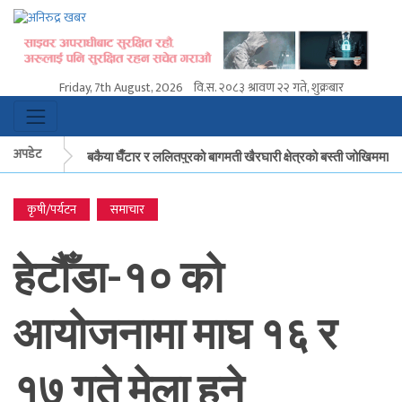
Friday, 7th August, 2026
वि.स.
२०८३ श्रावण २२ गते, शुक्रबार
अपडेट
मकवानपुरको बकैया घैँटार र ललितपुरको बागमती खैरघारी क्षेत्रको बस्ती जोखिममा
कृषी/पर्यटन
समाचार
मकवानपुरको बकैया घैँटार र ललितपुरको बागमती खैरघारी क्षेत्रको बस्ती जोखिममा
हेटौँडा-१० को
आयोजनामा माघ १६ र
१७ गते मेला हुने