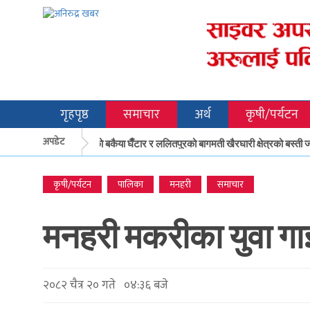
गृहपृष्ठ
समाचार
अर्थ
कृषी/पर्यटन
अपडेट
मकवानपुरको बकैया घैँटार र ललितपुरको बागमती खैरघारी क्षेत्रको बस्ती जोख
कृषी/पर्यटन
पालिका
मनहरी
समाचार
मनहरी मकरीका युवा गा
२०८२ चैत्र २० गते ०४:३६ बजे