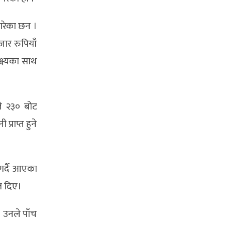
गरेका छन ।
ार रुपियाँ
्ष्यका साथ
े २३० बोट
राप्त हुने
गर्दै आएका
त दिए।
। उनले पाँच