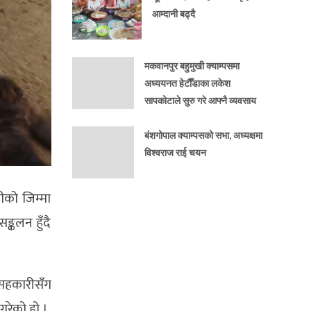
आम्दानी बढ्दै
मकवानपुर बहुमुखी क्याम्पसमा
अध्ययनत हेटौँडाका लकेश
सापकोटाले सुरु गरे आफ्नै व्यवसाय
बंशगोपाल क्याम्पसको सभा, अध्यक्षमा
विश्वराज राई चयन
ीको जिम्मा
्कलन हुँदै
क सहकारीसँग
गरेको हो ।