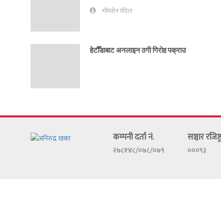
भीमसेन पौडेल
हेटौँडाबाट अनलाइन ठगी गिरोह पक्राउ
कम्पनी दर्ता नं.
सञ्चार रजिष्
२७८१४८/०७८/०७९
०००९३