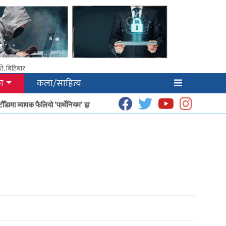
े, बिहिबार
ा
कला/साहित्य
ामा व्यापक फैलियो ‘पार्थेनियम’ झार
धूप उत्पादनबाट हेटौँडाका गृहिणीको आम्दानी बढ्दै