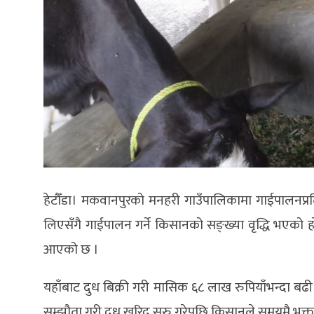
हेटौँडा। मकवानपुरको मनहरी गाउँपालिकामा गाईपालनप्र
लिएसँगै गाईपालन गर्ने किसानको सङ्ख्या वृद्धि भएको ह
आएको छ ।
यहाँबाट दुध बिक्री गरी मासिक ६८ लाख रुपियाँभन्दा बढी
सम्झौता गरी दुध खरिद सुरु गरेपछि किसानले समयमै भुक्