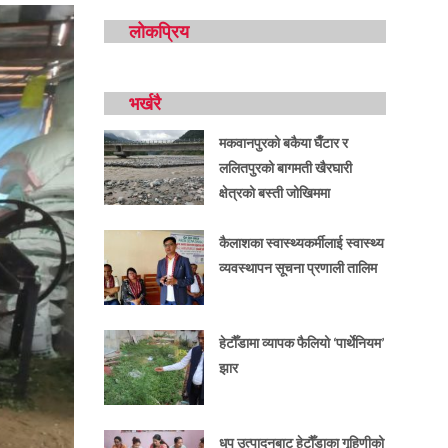
लोकप्रिय
भर्खरै
मकवानपुरको बकैया घैँटार र
ललितपुरको बागमती खैरघारी
क्षेत्रको बस्ती जोखिममा
कैलाशका स्वास्थ्यकर्मीलाई स्वास्थ्य
व्यवस्थापन सूचना प्रणाली तालिम
हेटौँडामा व्यापक फैलियो ‘पार्थेनियम’
झार
धूप उत्पादनबाट हेटौँडाका गृहिणीको