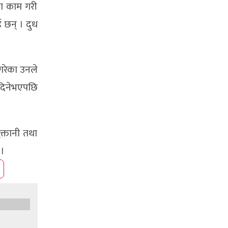
मा काम गरी
 छन् । दुध
गरेका उनले
दिनेभएपछि
क्तानी तथा
 ।