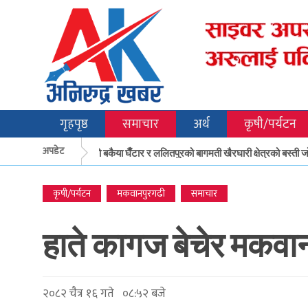
गृहपृष्ठ
समाचार
अर्थ
कृषी/पर्यटन
अपडेट
मकवानपुरको बकैया घैँटार र ललितपुरको बागमती खैरघारी क्षेत्रको बस्ती जोख
कृषी/पर्यटन
मकवानपुरगढी
समाचार
हाते कागज बेचेर मकवान
२०८२ चैत्र १६ गते ०८:५२ बजे