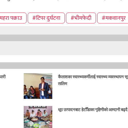
महरा पक्राउ
#टिपर दुर्घटना
#भीमफेदी
#मकवानपुर
घारी
कैलाशका स्वास्थ्यकर्मीलाई स्वास्थ्य व्यवस्थापन स
तालिम
धूप उत्पादनबाट हेटौँडाका गृहिणीको आम्दानी बढ्दै