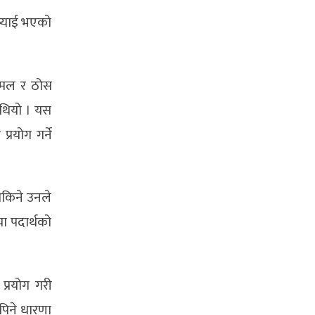
भ्याई भएको
ल मल र ठोस
 थियो । यस
रयोग गर्ने
सकिने उनले
ा पदार्थको
प्रयोग गरी
थपिने धारणा