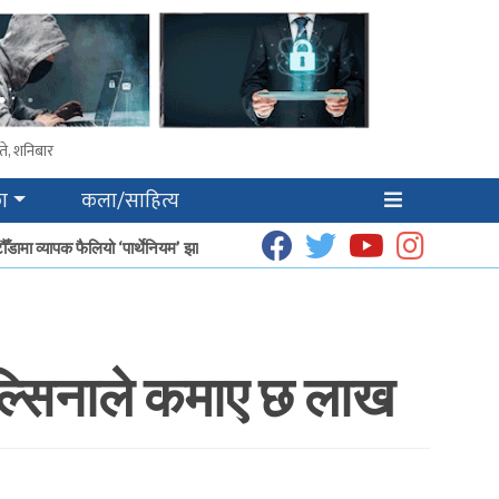
ते, शनिबार
ा
कला/साहित्य
ामा व्यापक फैलियो ‘पार्थेनियम’ झार
धूप उत्पादनबाट हेटौँडाका गृहिणीको आम्दानी बढ्दै
मल्सिनाले कमाए छ लाख