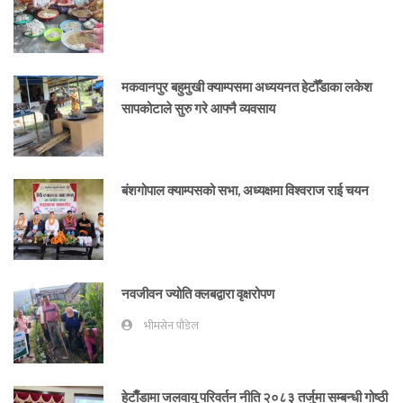
मकवानपुर बहुमुखी क्याम्पसमा अध्ययनत हेटौँडाका लकेश
सापकोटाले सुरु गरे आफ्नै व्यवसाय
बंशगोपाल क्याम्पसको सभा, अध्यक्षमा विश्वराज राई चयन
नवजीवन ज्योति क्लबद्वारा वृक्षरोपण
भीमसेन पौडेल
हेटाैँडामा जलवायु परिवर्तन नीति २०८३ तर्जुमा सम्बन्धी गोष्ठी