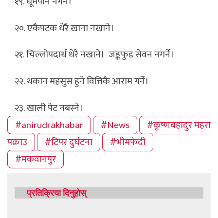
१९. धूमपान नगर्ने।
२०. एकैपटक धेरै खाना नखाने।
२१. चिल्लोपदार्थ धेरै नखाने। जङ्कफुड सेवन नगर्ने।
२२. थकान महसुस हुने वित्तिकै आराम गर्ने।
२३. खाली पेट नबस्ने।
#anirudrakhabar
#News
#कृष्णबहादुर महरा
पक्राउ
#टिपर दुर्घटना
#भीमफेदी
#मकवानपुर
प्रतिक्रिया दिनुहोस्