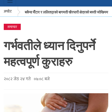
अपडेट
मकवानपुरको बकैया घैँटार र ललितपुरको बागमती खैरघारी क्षेत्रको बस्ती जोखिममा
समाचार
मकवानपुरको बकैया घैँटार र ललितपुरको बागमती खैरघारी क्षेत्रको बस्ती जोखिममा
गर्भवतीले ध्यान दिनुपर्ने
महत्वपूर्ण कुराहरु
२०८२ जेठ २४ गते ०७:०८ बजे