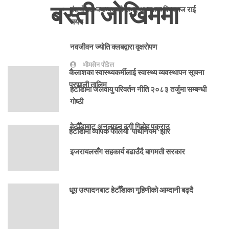
बस्ती जोखिममा
बंशगोपाल क्याम्पसको सभा, अध्यक्षमा विश्वराज राई
चयन
नवजीवन ज्योति क्लबद्वारा वृक्षरोपण
भीमसेन पौडेल
कैलाशका स्वास्थ्यकर्मीलाई स्वास्थ्य व्यवस्थापन सूचना
प्रणाली तालिम
हेटाैँडामा जलवायु परिवर्तन नीति २०८३ तर्जुमा सम्बन्धी
गोष्ठी
हेटौँडाबाट अनलाइन ठगी गिरोह पक्राउ
हेटौँडामा व्यापक फैलियो ‘पार्थेनियम’ झार
इजरायलसँग सहकार्य बढाउँदै बागमती सरकार
धूप उत्पादनबाट हेटौँडाका गृहिणीको आम्दानी बढ्दै