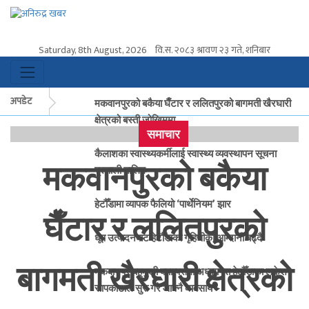
Saturday, 8th August, 2026
वि.स.
२०८३ श्रावण २३ गते, शनिबार
अपडेट
मकवानपुरको बकैया घैँटार र ललितपुरको बागमती खैरघारी
क्षेत्रको बस्ती जोखिममा
समाचार
कैलाशका स्वास्थ्यकर्मीलाई स्वास्थ्य व्यवस्थापन सूचना
मकवानपुरको बकैया
प्रणाली तालिम
हेटौँडामा व्यापक फैलियो ‘पार्थेनियम’ झार
घैँटार र ललितपुरको
धूप उत्पादनबाट हेटौँडाका गृहिणीको आम्दानी बढ्दै
बागमती खैरघारी क्षेत्रको
मकवानपुर बहुमुखी क्याम्पसमा अध्ययनत हेटौँडाका लकेश
सापकोटाले सुरु गरे आफ्नै व्यवसाय